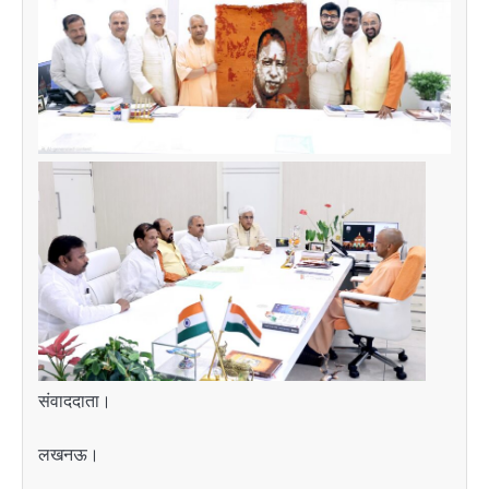
संवाददाता।
लखनऊ।