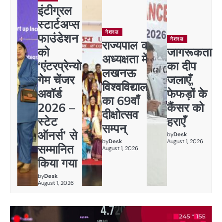
इंटीग्रल
स्टार्टअप्स
नेशनल
फाउंडेशन
नेशनल
राज्यपाल की
को
जागरूकता
अध्यक्षता में
‘एंटरप्रेन्योर
का दीप
लखनऊ
गेम चेंजर
जलाएँ,
विश्वविद्यालय
अवॉर्ड
फेफड़ों के
का 69वाँ
2026 –
कैंसर को
दीक्षोत्सव
स्टेट
हराएँ
सम्पन्
ऑनर्स’ से
by
Desk
by
Desk
August 1, 2026
सम्मानित
August 1, 2026
किया गया
by
Desk
August 1, 2026