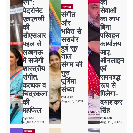
रंग”:
को
नेशनल
पेट्रोनेट
सेवाओं
संगीत
एलएनजी
का लाभ
और
की
बिना
भक्ति से
सीएसआर
परिवहन
सराबोर
पहल से
कार्यालय
हुई सुर
लखनऊ
आए,
ताल
में सजेगी
ऑनलाइन
संगम की
शास्त्रीय
एवं
गुरु
संगीत,
समयबद्ध
पूर्णिमा
कत्थक व
रूप से
संध्या
चित्रकला
मिलेगा-
by
Desk
की
दयाशंकर
August 1, 2026
महफिल
सिंह
by
Desk
by
Desk
August 2, 2026
August 1, 2026
नेशनल