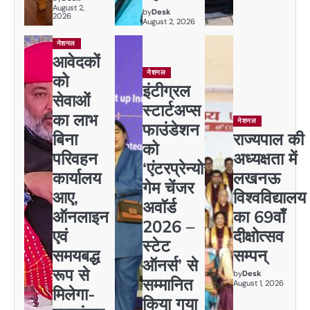
August 2,
by
Desk
2026
August 2, 2026
नेशनल
आवेदकों
नेशनल
को
इंटीग्रल
सेवाओं
स्टार्टअप्स
का लाभ
नेशनल
फाउंडेशन
बिना
राज्यपाल की
को
परिवहन
अध्यक्षता में
‘एंटरप्रेन्योर
कार्यालय
लखनऊ
गेम चेंजर
आए,
विश्वविद्यालय
अवॉर्ड
ऑनलाइन
का 69वाँ
2026 –
एवं
दीक्षोत्सव
स्टेट
समयबद्ध
सम्पन्
ऑनर्स’ से
रूप से
by
Desk
सम्मानित
August 1, 2026
मिलेगा-
किया गया