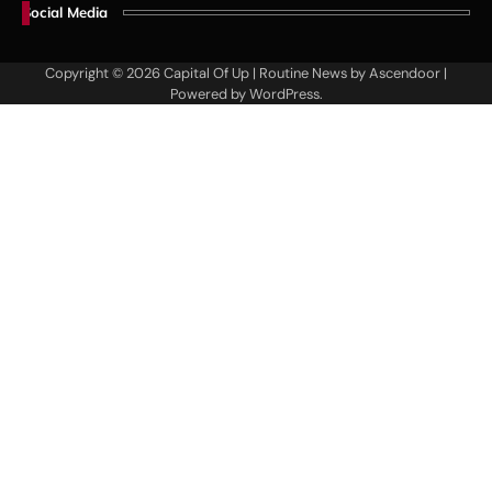
Social Media
Copyright © 2026
Capital Of Up
| Routine News by
Ascendoor
|
Powered by
WordPress
.