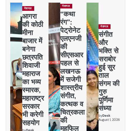
नेशनल
नेशनल
“कथा
आगरा
रंग”:
की कोठी
नेशनल
पेट्रोनेट
मीना
संगीत
एलएनजी
बाजार में
और
की
बनेगा
भक्ति से
सीएसआर
छत्रपति
सराबोर
पहल से
शिवाजी
हुई सुर
लखनऊ
महाराज
ताल
में सजेगी
का भव्य
संगम की
शास्त्रीय
स्मारक,
गुरु
संगीत,
महाराष्ट्र
पूर्णिमा
कत्थक व
सरकार
संध्या
चित्रकला
भी करेगी
by
Desk
की
August 1, 2026
सहयोग
महफिल
by
Desk