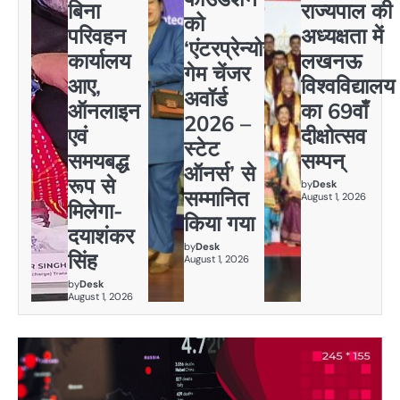
बिना
राज्यपाल की
को
परिवहन
अध्यक्षता में
‘एंटरप्रेन्योर
कार्यालय
लखनऊ
गेम चेंजर
आए,
विश्वविद्यालय
अवॉर्ड
ऑनलाइन
का 69वाँ
2026 –
एवं
दीक्षोत्सव
स्टेट
समयबद्ध
सम्पन्
ऑनर्स’ से
रूप से
by
Desk
सम्मानित
August 1, 2026
मिलेगा-
किया गया
दयाशंकर
by
Desk
सिंह
August 1, 2026
by
Desk
August 1, 2026