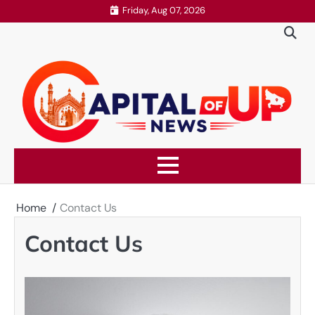
Skip
Friday, Aug 07, 2026
to
content
Home
Contact Us
Contact Us