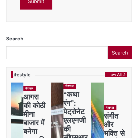
Search
Search
Lifestyle
View All
नेशनल
नेशनल
“कथा
आगरा
रंग”:
की कोठी
नेशनल
पेट्रोनेट
मीना
संगीत
एलएनजी
बाजार में
और
की
बनेगा
भक्ति से
सीएसआर