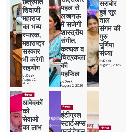
छत्रपति
सराबोर
पहल से
शिवाजी
हुई सुर
लखनऊ
महाराज
ताल
में सजेगी
का भव्य
संगम की
शास्त्रीय
स्मारक,
गुरु
संगीत,
महाराष्ट्र
पूर्णिमा
कत्थक व
सरकार
संध्या
चित्रकला
भी करेगी
by
Desk
की
August 1, 2026
सहयोग
महफिल
by
Desk
August 2,
by
Desk
2026
August 2, 2026
नेशनल
आवेदकों
नेशनल
को
इंटीग्रल
सेवाओं
स्टार्टअप्स
का लाभ
नेशनल
फाउंडेशन