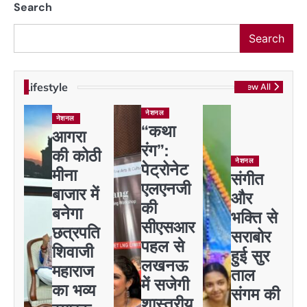
Search
Search
Lifestyle
View All
नेशनल
नेशनल
“कथा
आगरा
रंग”:
की कोठी
नेशनल
पेट्रोनेट
मीना
संगीत
एलएनजी
बाजार में
और
की
बनेगा
भक्ति से
सीएसआर
छत्रपति
सराबोर
पहल से
शिवाजी
हुई सुर
लखनऊ
महाराज
ताल
में सजेगी
का भव्य
संगम की
शास्त्रीय