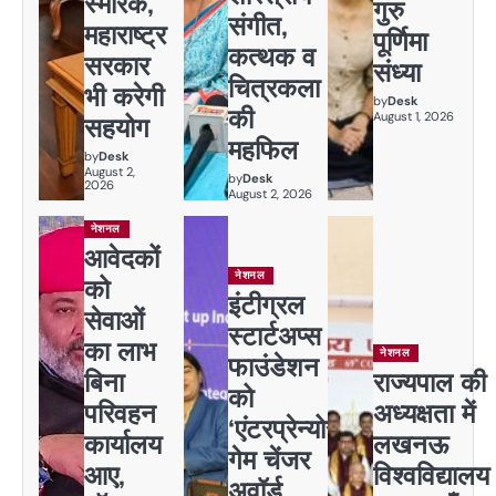
स्मारक,
गुरु
संगीत,
महाराष्ट्र
पूर्णिमा
कत्थक व
सरकार
संध्या
चित्रकला
भी करेगी
by
Desk
की
August 1, 2026
सहयोग
महफिल
by
Desk
August 2,
by
Desk
2026
August 2, 2026
नेशनल
आवेदकों
नेशनल
को
इंटीग्रल
सेवाओं
स्टार्टअप्स
का लाभ
नेशनल
फाउंडेशन
बिना
राज्यपाल की
को
परिवहन
अध्यक्षता में
‘एंटरप्रेन्योर
कार्यालय
लखनऊ
गेम चेंजर
आए,
विश्वविद्यालय
अवॉर्ड