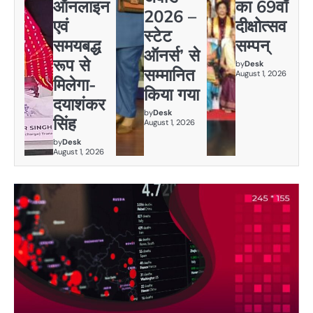
ऑनलाइन
का 69वाँ
2026 –
एवं
दीक्षोत्सव
स्टेट
समयबद्ध
सम्पन्
ऑनर्स’ से
रूप से
by
Desk
सम्मानित
August 1, 2026
मिलेगा-
किया गया
दयाशंकर
by
Desk
सिंह
August 1, 2026
by
Desk
August 1, 2026