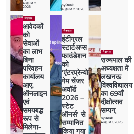
August 2,
by
Desk
2026
August 2, 2026
नेशनल
आवेदकों
नेशनल
को
इंटीग्रल
सेवाओं
स्टार्टअप्स
का लाभ
नेशनल
फाउंडेशन
बिना
राज्यपाल की
को
परिवहन
अध्यक्षता में
‘एंटरप्रेन्योर
कार्यालय
लखनऊ
गेम चेंजर
आए,
विश्वविद्यालय
अवॉर्ड
ऑनलाइन
का 69वाँ
2026 –
एवं
दीक्षोत्सव
स्टेट
समयबद्ध
सम्पन्
ऑनर्स’ से
रूप से
by
Desk
सम्मानित
August 1, 2026
मिलेगा-
किया गया