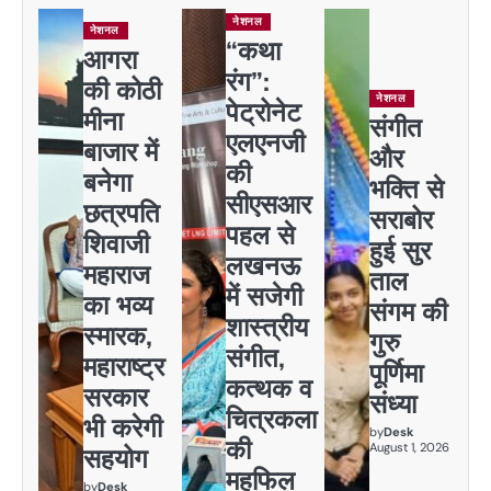
नेशनल
नेशनल
“कथा
आगरा
रंग”:
की कोठी
नेशनल
पेट्रोनेट
मीना
संगीत
एलएनजी
बाजार में
और
की
बनेगा
भक्ति से
सीएसआर
छत्रपति
सराबोर
पहल से
शिवाजी
हुई सुर
लखनऊ
महाराज
ताल
में सजेगी
का भव्य
संगम की
शास्त्रीय
स्मारक,
गुरु
संगीत,
महाराष्ट्र
पूर्णिमा
कत्थक व
सरकार
संध्या
चित्रकला
भी करेगी
by
Desk
की
August 1, 2026
सहयोग
महफिल
by
Desk