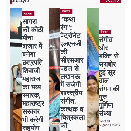
Lifestyle
View All
नेशनल
नेशनल
“कथा
आगरा
रंग”:
की कोठी
नेशनल
पेट्रोनेट
मीना
संगीत
एलएनजी
बाजार में
और
की
बनेगा
भक्ति से
सीएसआर
छत्रपति
सराबोर
पहल से
शिवाजी
हुई सुर
लखनऊ
महाराज
ताल
में सजेगी
का भव्य
संगम की
शास्त्रीय
स्मारक,
गुरु
संगीत,
महाराष्ट्र
पूर्णिमा
कत्थक व
सरकार
संध्या
चित्रकला
भी करेगी
by
Desk
की
August 1, 2026
सहयोग