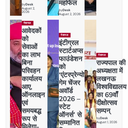
महफिल
by
Desk
August 2,
by
Desk
2026
August 2, 2026
नेशनल
आवेदकों
नेशनल
को
इंटीग्रल
सेवाओं
स्टार्टअप्स
का लाभ
नेशनल
फाउंडेशन
बिना
राज्यपाल की
को
परिवहन
अध्यक्षता में
‘एंटरप्रेन्योर
कार्यालय
लखनऊ
गेम चेंजर
आए,
विश्वविद्यालय
अवॉर्ड
ऑनलाइन
का 69वाँ
2026 –
एवं
दीक्षोत्सव
स्टेट
समयबद्ध
सम्पन्
ऑनर्स’ से
रूप से
by
Desk
सम्मानित
August 1, 2026
मिलेगा-