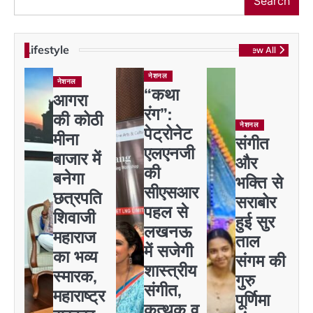
Search
Lifestyle
View All
नेशनल
नेशनल
“कथा
आगरा
रंग”:
की कोठी
नेशनल
पेट्रोनेट
मीना
संगीत
एलएनजी
बाजार में
और
की
बनेगा
भक्ति से
सीएसआर
छत्रपति
सराबोर
पहल से
शिवाजी
हुई सुर
लखनऊ
महाराज
ताल
में सजेगी
का भव्य
संगम की
शास्त्रीय
स्मारक,
गुरु
संगीत,
महाराष्ट्र
पूर्णिमा
कत्थक व