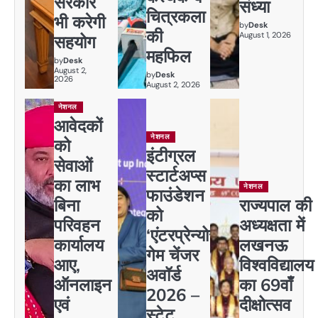
सरकार
संध्या
चित्रकला
भी करेगी
by
Desk
की
August 1, 2026
सहयोग
महफिल
by
Desk
August 2,
by
Desk
2026
August 2, 2026
नेशनल
आवेदकों
नेशनल
को
इंटीग्रल
सेवाओं
स्टार्टअप्स
का लाभ
नेशनल
फाउंडेशन
बिना
राज्यपाल की
को
परिवहन
अध्यक्षता में
‘एंटरप्रेन्योर
कार्यालय
लखनऊ
गेम चेंजर
आए,
विश्वविद्यालय
अवॉर्ड
ऑनलाइन
का 69वाँ
2026 –
एवं
दीक्षोत्सव
स्टेट