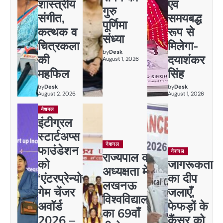
शास्त्रीय
एवं
गुरु
संगीत,
समयबद्ध
पूर्णिमा
कत्थक व
रूप से
संध्या
चित्रकला
मिलेगा-
by
Desk
की
दयाशंकर
August 1, 2026
महफिल
सिंह
by
Desk
by
Desk
August 2, 2026
August 1, 2026
नेशनल
इंटीग्रल
स्टार्टअप्स
नेशनल
फाउंडेशन
नेशनल
राज्यपाल की
को
जागरूकता
अध्यक्षता में
‘एंटरप्रेन्योर
का दीप
लखनऊ
गेम चेंजर
जलाएँ,
विश्वविद्यालय
अवॉर्ड
फेफड़ों के
का 69वाँ
2026 –
कैंसर को