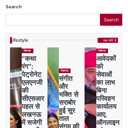
Search
Search
Lifestyle
View All
नेशनल
नेशनल
“कथा
आवेदकों
रंग”:
को
नेशनल
पेट्रोनेट
सेवाओं
संगीत
एलएनजी
का लाभ
और
की
बिना
भक्ति से
सीएसआर
परिवहन
सराबोर
पहल से
कार्यालय
हुई सुर
लखनऊ
आए,
ताल
में सजेगी
ऑनलाइन
संगम की