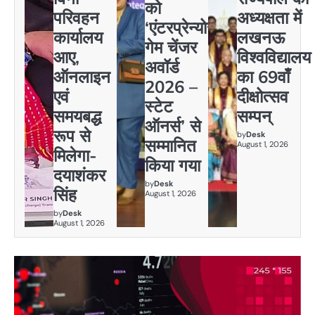
को
परिवहन
अध्यक्षता में
‘एंटरप्रेन्योर
कार्यालय
लखनऊ
गेम चेंजर
आए,
विश्वविद्यालय
अवॉर्ड
ऑनलाइन
का 69वाँ
2026 –
एवं
दीक्षोत्सव
स्टेट
समयबद्ध
सम्पन्
ऑनर्स’ से
रूप से
by
Desk
सम्मानित
August 1, 2026
मिलेगा-
किया गया
दयाशंकर
by
Desk
सिंह
August 1, 2026
by
Desk
August 1, 2026