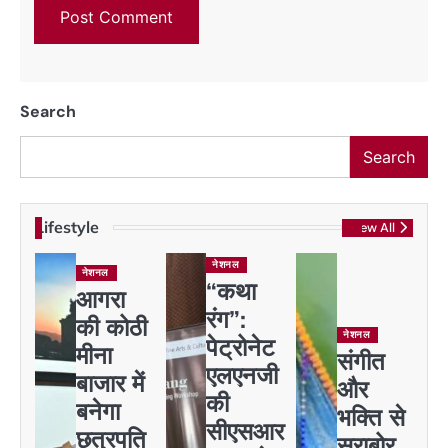
Search
Search
Lifestyle
View All
नेशनल
नेशनल
“कथा
आगरा
रंग”:
की कोठी
नेशनल
पेट्रोनेट
मीना
संगीत
एलएनजी
बाजार में
और
की
बनेगा
भक्ति से
सीएसआर
छत्रपति
सराबोर