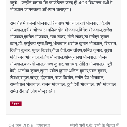
पहुंचे। उन्होंने बताया कि फाउंडेशन जल्द ही 403 विधानसभाओं में
भोजवाल जागरुकता अभियान चलाएगा।
समारोह में रामजी भोजवाल,शिवनाथ भोजवाल,रवि भोजवाल,दिलीप
भोजवाल,हरीश भोजवाल,मलिकदीन भोजवाल,दिनेश भोजवाल,राजेश
भोजवाल,ज्ञानेश भोजवाल, उमा शंकर, गौरी शंकर,डॉ.मनोहर कुमार
कानू,डॉ. मृत्युंजय गुप्ता,विष्णु भोजवाल,अशोक कुमार भोजवाल, शिवराम,
दिलीप कुमार, युगल किशोर,गीता देवी,राम तीरथ,अमित कुमार, सुरेश
मोदी,रमन भोजवाल,संतोष भोजवाल,ओमप्रकाश भोजवाल, विजय
भोजवाल,बजरंगी लाल,अरुण कुमार, ज्ञानचंद, रोहित भोजवाल,माधुरी
देवी, आलोक कुमार,शुभम, रवीश कुमार,अनिल कुमार,पवन कुमार,
शेषधर,राहुल,महेंद्र, इंद्रपाल, राज किशोर, मनीष देव भोजवाल,
रामगोपाल भोजवाल, राजन भोजवाल, दुर्गा देवी भोजवाल, वर्षा भोजवाल
समेत सैकड़ों लोग मौजूद रहे।
नेशनल
04 जून 2026 “व्यवस्था
मंत्री श्री ए.के. शर्मा के नेतृत्व में