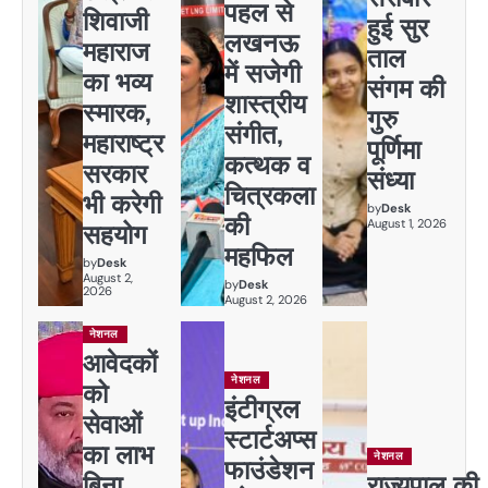
पहल से
शिवाजी
हुई सुर
लखनऊ
महाराज
ताल
में सजेगी
का भव्य
संगम की
शास्त्रीय
स्मारक,
गुरु
संगीत,
महाराष्ट्र
पूर्णिमा
कत्थक व
सरकार
संध्या
चित्रकला
भी करेगी
by
Desk
की
August 1, 2026
सहयोग
महफिल
by
Desk
August 2,
by
Desk
2026
August 2, 2026
नेशनल
आवेदकों
नेशनल
को
इंटीग्रल
सेवाओं
स्टार्टअप्स
का लाभ
नेशनल
फाउंडेशन
बिना
राज्यपाल की