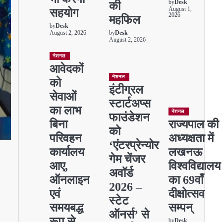
by
Desk
की
August 1,
सहयोग
2026
महफिल
by
Desk
August 2, 2026
by
Desk
August 2, 2026
नेशनल
आवेदकों
नेशनल
को
इंटीग्रल
सेवाओं
स्टार्टअप्स
का लाभ
नेशनल
फाउंडेशन
बिना
राज्यपाल की
को
परिवहन
अध्यक्षता में
‘एंटरप्रेन्योर
कार्यालय
लखनऊ
गेम चेंजर
आए,
विश्वविद्यालय
अवॉर्ड
ऑनलाइन
का 69वाँ
2026 –
एवं
दीक्षोत्सव
स्टेट
समयबद्ध
सम्पन्
ऑनर्स’ से
रूप से
by
Desk