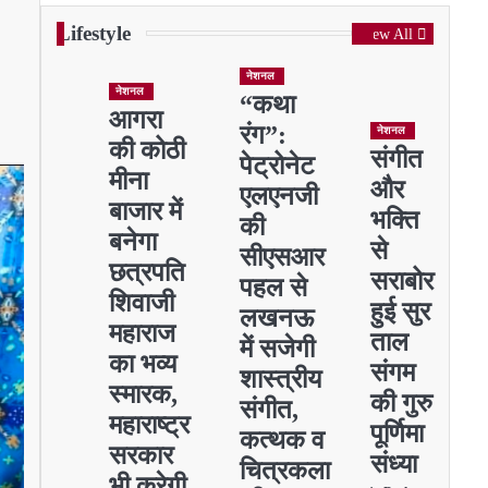
Lifestyle
View All
नेशनल
नेशनल
“कथा
आगरा
रंग”:
नेशनल
की कोठी
संगीत
पेट्रोनेट
मीना
और
एलएनजी
बाजार में
भक्ति
की
बनेगा
से
सीएसआर
छत्रपति
सराबोर
पहल से
शिवाजी
हुई सुर
लखनऊ
महाराज
ताल
में सजेगी
का भव्य
संगम
शास्त्रीय
स्मारक,
की गुरु
संगीत,
महाराष्ट्र
पूर्णिमा
कत्थक व
सरकार
संध्या
चित्रकला
भी करेगी