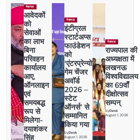
नेशनल
आवेदकों
नेशनल
को
इंटीग्रल
सेवाओं
स्टार्टअप्स
का लाभ
नेशनल
फाउंडेशन
बिना
राज्यपाल की
को
परिवहन
अध्यक्षता में
‘एंटरप्रेन्योर
कार्यालय
लखनऊ
गेम चेंजर
आए,
विश्वविद्यालय
अवॉर्ड
ऑनलाइन
का 69वाँ
2026 –
एवं
दीक्षोत्सव
स्टेट
समयबद्ध
सम्पन्
ऑनर्स’ से
रूप से
by
Desk
सम्मानित
August 1, 2026
मिलेगा-
किया गया
दयाशंकर
by
Desk
सिंह
August 1, 2026