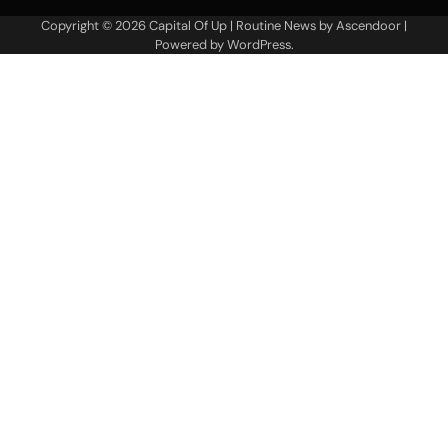
Copyright © 2026
Capital Of Up
| Routine News by
Ascendoor
|
Powered by
WordPress
.