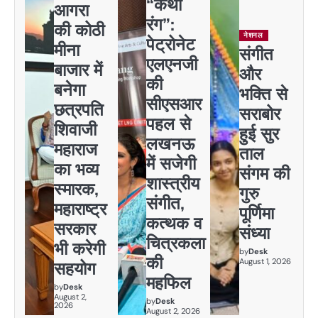
“कथा
आगरा
रंग”:
की कोठी
नेशनल
पेट्रोनेट
मीना
संगीत
एलएनजी
बाजार में
और
की
बनेगा
भक्ति से
सीएसआर
छत्रपति
सराबोर
पहल से
शिवाजी
हुई सुर
लखनऊ
महाराज
ताल
में सजेगी
का भव्य
संगम की
शास्त्रीय
स्मारक,
गुरु
संगीत,
महाराष्ट्र
पूर्णिमा
कत्थक व
सरकार
संध्या
चित्रकला
भी करेगी
by
Desk
की
August 1, 2026
सहयोग
महफिल
by
Desk
August 2,
by
Desk
2026
August 2, 2026