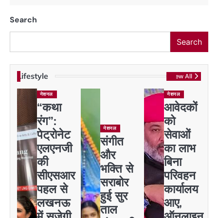
Search
Search
Lifestyle
View All
नेशनल
नेशनल
“कथा
आवेदकों
रंग”:
को
नेशनल
पेट्रोनेट
सेवाओं
संगीत
एलएनजी
का लाभ
और
की
बिना
भक्ति से
सीएसआर
परिवहन
सराबोर
पहल से
कार्यालय
हुई सुर
लखनऊ
आए,
ताल
में सजेगी
ऑनलाइन