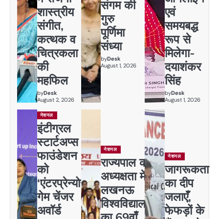
संगम की
शास्त्रीय
एवं
गुरु
संगीत,
समयबद्ध
पूर्णिमा
कत्थक व
रूप से
संध्या
चित्रकला
मिलेगा-
by
Desk
की
दयाशंकर
August 1, 2026
महफिल
सिंह
by
Desk
by
Desk
August 2, 2026
August 1, 2026
नेशनल
इंटीग्रल
स्टार्टअप्स
नेशनल
फाउंडेशन
नेशनल
राज्यपाल की
को
जागरूकता
अध्यक्षता में
‘एंटरप्रेन्योर
का दीप
लखनऊ
गेम चेंजर
जलाएँ,
विश्वविद्यालय
अवॉर्ड
फेफड़ों के
का 69वाँ