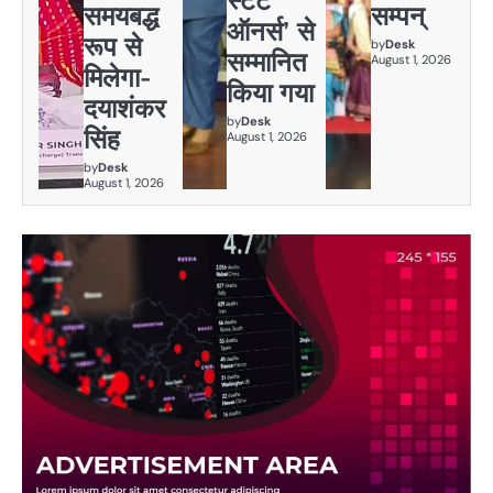
स्टेट
समयबद्ध
सम्पन्
ऑनर्स’ से
रूप से
by
Desk
सम्मानित
August 1, 2026
मिलेगा-
किया गया
दयाशंकर
by
Desk
सिंह
August 1, 2026
by
Desk
August 1, 2026