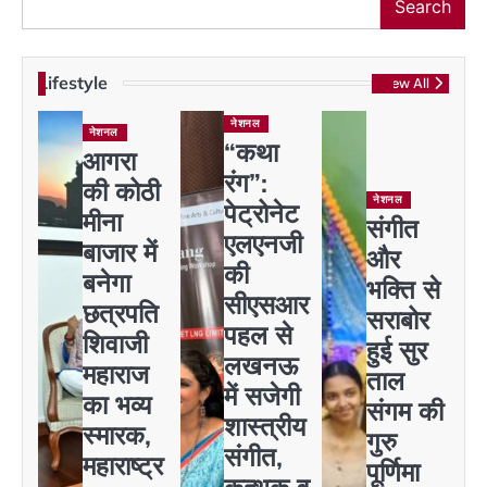
Search
Lifestyle
View All
नेशनल
नेशनल
“कथा
आगरा
रंग”:
की कोठी
नेशनल
पेट्रोनेट
मीना
संगीत
एलएनजी
बाजार में
और
की
बनेगा
भक्ति से
सीएसआर
छत्रपति
सराबोर
पहल से
शिवाजी
हुई सुर
लखनऊ
महाराज
ताल
में सजेगी
का भव्य
संगम की
शास्त्रीय
स्मारक,
गुरु
संगीत,
महाराष्ट्र
पूर्णिमा