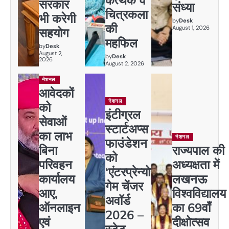
कत्थक व
सरकार
संध्या
चित्रकला
भी करेगी
by
Desk
की
August 1, 2026
सहयोग
महफिल
by
Desk
August 2,
by
Desk
2026
August 2, 2026
नेशनल
आवेदकों
नेशनल
को
इंटीग्रल
सेवाओं
स्टार्टअप्स
का लाभ
नेशनल
फाउंडेशन
बिना
राज्यपाल की
को
परिवहन
अध्यक्षता में
‘एंटरप्रेन्योर
कार्यालय
लखनऊ
गेम चेंजर
आए,
विश्वविद्यालय
अवॉर्ड
ऑनलाइन
का 69वाँ
2026 –
एवं
दीक्षोत्सव