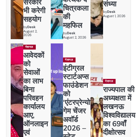
सरकार
संध्या
चित्रकला
भी करेगी
by
Desk
की
August 1, 2026
सहयोग
महफिल
by
Desk
August 2,
by
Desk
2026
August 2, 2026
नेशनल
आवेदकों
नेशनल
को
इंटीग्रल
सेवाओं
स्टार्टअप्स
का लाभ
नेशनल
फाउंडेशन
बिना
राज्यपाल की
को
परिवहन
अध्यक्षता में
‘एंटरप्रेन्योर
कार्यालय
लखनऊ
गेम चेंजर
आए,
विश्वविद्यालय
अवॉर्ड
ऑनलाइन
का 69वाँ
2026 –
एवं
दीक्षोत्सव
स्टेट