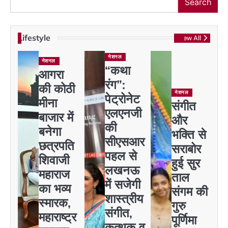
Search
Lifestyle
View All
नेशनल
नेशनल
“कथा
आगरा
रंग”:
की कोठी
नेशनल
पेट्रोनेट
मीना
संगीत
एलएनजी
बाजार में
और
की
बनेगा
भक्ति से
सीएसआर
छत्रपति
सराबोर
पहल से
शिवाजी
हुई सुर
लखनऊ
महाराज
ताल
में सजेगी
का भव्य
संगम की
शास्त्रीय
स्मारक,
गुरु
संगीत,
महाराष्ट्र
पूर्णिमा
कत्थक व