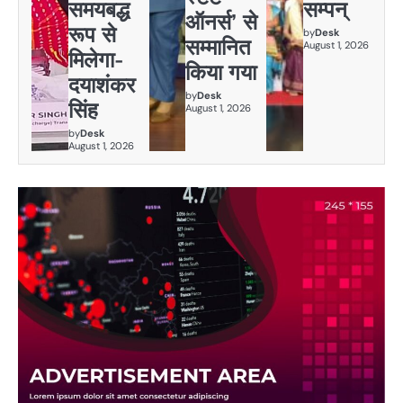
समयबद्ध
सम्पन्
ऑनर्स’ से
रूप से
by
Desk
सम्मानित
August 1, 2026
मिलेगा-
किया गया
दयाशंकर
by
Desk
सिंह
August 1, 2026
by
Desk
August 1, 2026