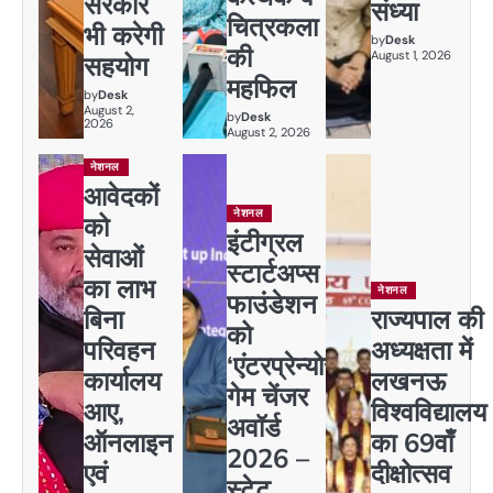
सरकार
संध्या
चित्रकला
भी करेगी
by
Desk
की
August 1, 2026
सहयोग
महफिल
by
Desk
August 2,
by
Desk
2026
August 2, 2026
नेशनल
आवेदकों
नेशनल
को
इंटीग्रल
सेवाओं
स्टार्टअप्स
का लाभ
नेशनल
फाउंडेशन
बिना
राज्यपाल की
को
परिवहन
अध्यक्षता में
‘एंटरप्रेन्योर
कार्यालय
लखनऊ
गेम चेंजर
आए,
विश्वविद्यालय
अवॉर्ड
ऑनलाइन
का 69वाँ
2026 –
एवं
दीक्षोत्सव
स्टेट