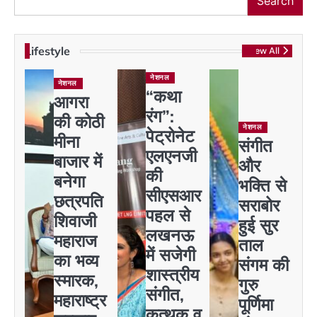
Search
Lifestyle
View All
नेशनल
नेशनल
“कथा
आगरा
रंग”:
की कोठी
नेशनल
पेट्रोनेट
मीना
संगीत
एलएनजी
बाजार में
और
की
बनेगा
भक्ति से
सीएसआर
छत्रपति
सराबोर
पहल से
शिवाजी
हुई सुर
लखनऊ
महाराज
ताल
में सजेगी
का भव्य
संगम की
शास्त्रीय
स्मारक,
गुरु
संगीत,
महाराष्ट्र
पूर्णिमा
कत्थक व