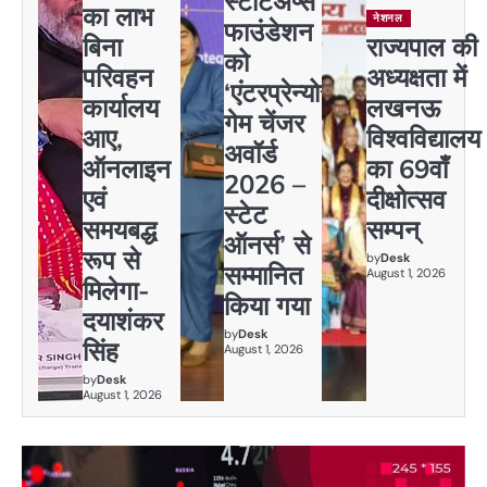
स्टार्टअप्स
का लाभ
नेशनल
फाउंडेशन
बिना
राज्यपाल की
को
परिवहन
अध्यक्षता में
‘एंटरप्रेन्योर
कार्यालय
लखनऊ
गेम चेंजर
आए,
विश्वविद्यालय
अवॉर्ड
ऑनलाइन
का 69वाँ
2026 –
एवं
दीक्षोत्सव
स्टेट
समयबद्ध
सम्पन्
ऑनर्स’ से
रूप से
by
Desk
सम्मानित
August 1, 2026
मिलेगा-
किया गया
दयाशंकर
by
Desk
सिंह
August 1, 2026
by
Desk
August 1, 2026