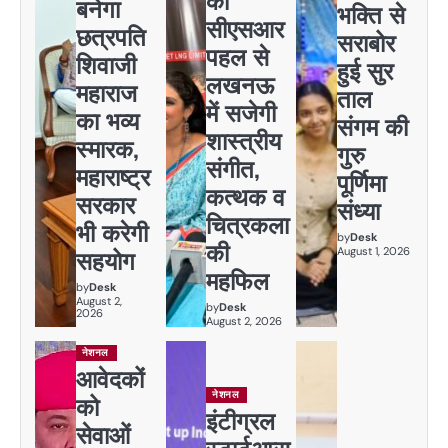
की
बनेगा
भक्ति से
सीएसआर
छत्रपति
सराबोर
पहल से
शिवाजी
हुई सुर
लखनऊ
महाराज
ताल
में सजेगी
का भव्य
संगम की
शास्त्रीय
स्मारक,
गुरु
संगीत,
महाराष्ट्र
पूर्णिमा
कत्थक व
सरकार
संध्या
चित्रकला
भी करेगी
by
Desk
की
August 1, 2026
सहयोग
महफिल
by
Desk
August 2,
by
Desk
2026
August 2, 2026
नेशनल
आवेदकों
नेशनल
को
इंटीग्रल
सेवाओं