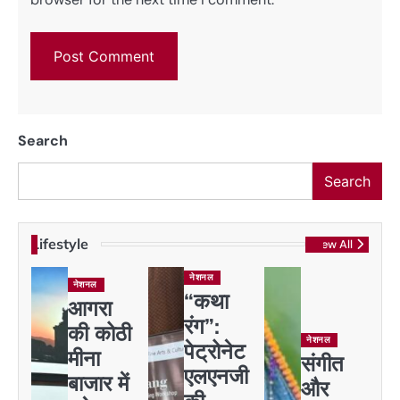
Search
Search
Lifestyle
View All
नेशनल
नेशनल
“कथा
आगरा
रंग”:
की कोठी
नेशनल
पेट्रोनेट
मीना
संगीत
एलएनजी
बाजार में
और