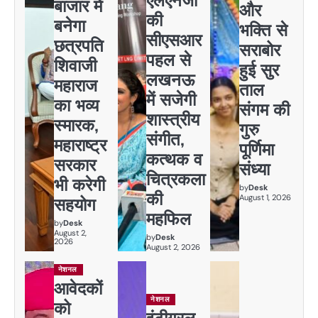
बाजार में
और
की
बनेगा
भक्ति से
सीएसआर
छत्रपति
सराबोर
पहल से
शिवाजी
हुई सुर
लखनऊ
महाराज
ताल
में सजेगी
का भव्य
संगम की
शास्त्रीय
स्मारक,
गुरु
संगीत,
महाराष्ट्र
पूर्णिमा
कत्थक व
सरकार
संध्या
चित्रकला
भी करेगी
by
Desk
की
August 1, 2026
सहयोग
महफिल
by
Desk
August 2,
by
Desk
2026
August 2, 2026
नेशनल
आवेदकों
नेशनल
को
इंटीग्रल