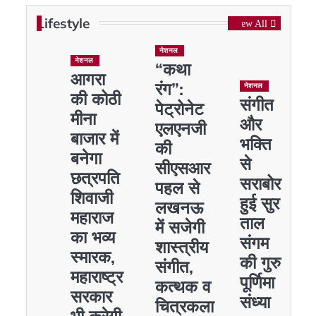
Lifestyle
View All
नेशनल
नेशनल
“कथा
आगरा
रंग”:
नेशनल
की कोठी
संगीत
पेट्रोनेट
मीना
और
एलएनजी
बाजार में
भक्ति
की
बनेगा
से
सीएसआर
छत्रपति
सराबोर
पहल से
शिवाजी
हुई सुर
लखनऊ
महाराज
ताल
में सजेगी
का भव्य
संगम
शास्त्रीय
स्मारक,
की गुरु
संगीत,
महाराष्ट्र
पूर्णिमा
कत्थक व
सरकार
संध्या
चित्रकला
भी करेगी