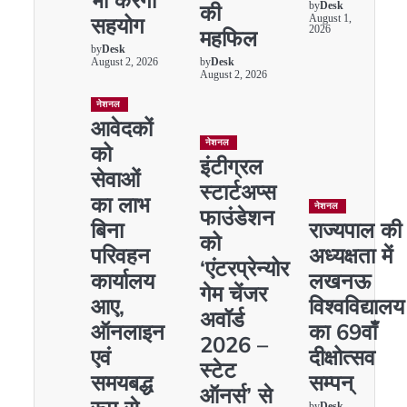
की
by
Desk
सहयोग
August 1,
2026
महफिल
by
Desk
August 2, 2026
by
Desk
August 2, 2026
नेशनल
आवेदकों
नेशनल
को
इंटीग्रल
सेवाओं
स्टार्टअप्स
का लाभ
नेशनल
फाउंडेशन
बिना
राज्यपाल की
को
परिवहन
अध्यक्षता में
‘एंटरप्रेन्योर
कार्यालय
लखनऊ
गेम चेंजर
आए,
विश्वविद्यालय
अवॉर्ड
ऑनलाइन
का 69वाँ
2026 –
एवं
दीक्षोत्सव
स्टेट
समयबद्ध
सम्पन्
ऑनर्स’ से
by
Desk