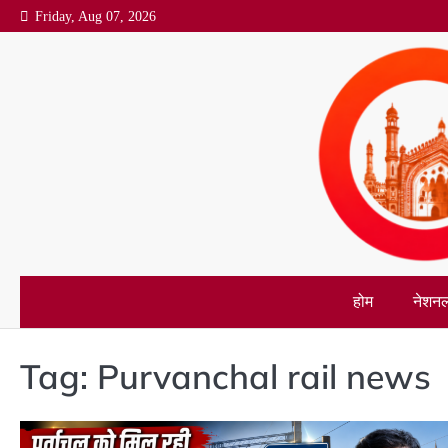
Skip
Friday, Aug 07, 2026
to
content
होम
नेशन
Tag:
Purvanchal rail news