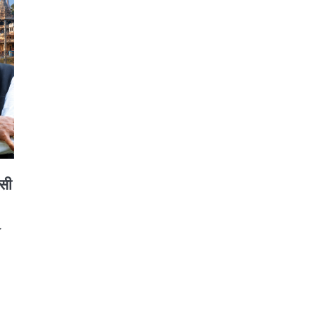
णसी
,