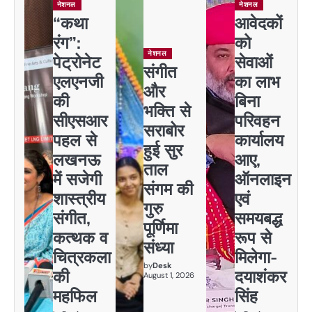
नेशनल
नेशनल
“कथा
आवेदकों
रंग”:
को
नेशनल
पेट्रोनेट
सेवाओं
संगीत
एलएनजी
का लाभ
और
की
बिना
भक्ति से
सीएसआर
परिवहन
सराबोर
पहल से
कार्यालय
हुई सुर
लखनऊ
आए,
ताल
में सजेगी
ऑनलाइन
संगम की
शास्त्रीय
एवं
गुरु
संगीत,
समयबद्ध
पूर्णिमा
कत्थक व
रूप से
संध्या
चित्रकला
मिलेगा-
by
Desk
की
दयाशंकर
August 1, 2026
महफिल
सिंह