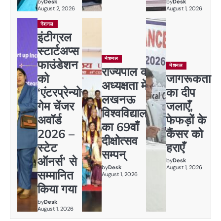
by
Desk
by
Desk
August 2, 2026
August 1, 2026
नेशनल
इंटीग्रल
स्टार्टअप्स
नेशनल
फाउंडेशन
नेशनल
राज्यपाल की
को
जागरूकता
अध्यक्षता में
‘एंटरप्रेन्योर
का दीप
लखनऊ
गेम चेंजर
जलाएँ,
विश्वविद्यालय
अवॉर्ड
फेफड़ों के
का 69वाँ
2026 –
कैंसर को
दीक्षोत्सव
स्टेट
हराएँ
सम्पन्
ऑनर्स’ से
by
Desk
by
Desk
August 1, 2026
सम्मानित
August 1, 2026
किया गया
by
Desk
August 1, 2026