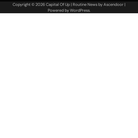
Copyright © 2026
Capital Of Up
| Routine News by
Ascendoor
|
Powered by
WordPress
.