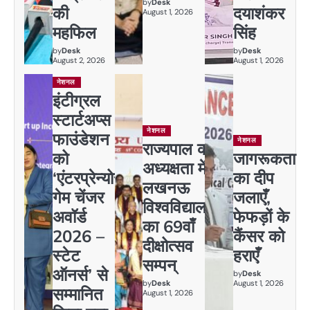
by
Desk
की
दयाशंकर
August 1, 2026
महफिल
सिंह
by
Desk
by
Desk
August 2, 2026
August 1, 2026
नेशनल
इंटीग्रल
स्टार्टअप्स
नेशनल
फाउंडेशन
नेशनल
राज्यपाल की
को
जागरूकता
अध्यक्षता में
‘एंटरप्रेन्योर
का दीप
लखनऊ
गेम चेंजर
जलाएँ,
विश्वविद्यालय
अवॉर्ड
फेफड़ों के
का 69वाँ
2026 –
कैंसर को
दीक्षोत्सव
स्टेट
हराएँ
सम्पन्
ऑनर्स’ से
by
Desk
by
Desk
August 1, 2026
सम्मानित
August 1, 2026