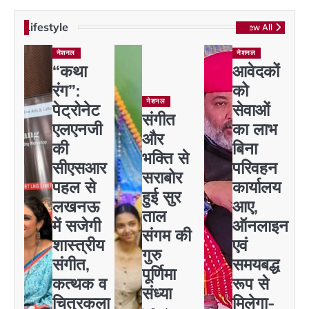
Lifestyle
View All
नेशनल
नेशनल
“कथा
आवेदकों
रंग”:
को
नेशनल
पेट्रोनेट
सेवाओं
संगीत
एलएनजी
का लाभ
और
की
बिना
भक्ति से
सीएसआर
परिवहन
सराबोर
पहल से
कार्यालय
हुई सुर
लखनऊ
आए,
ताल
में सजेगी
ऑनलाइन
संगम की
शास्त्रीय
एवं
गुरु
संगीत,
समयबद्ध
पूर्णिमा
कत्थक व
रूप से
संध्या
चित्रकला
मिलेगा-