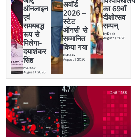
अवॉर्ड
ऑनलाइन
का 69वाँ
2026 –
एवं
दीक्षोत्सव
स्टेट
समयबद्ध
सम्पन्
ऑनर्स’ से
रूप से
by
Desk
सम्मानित
August 1, 2026
मिलेगा-
किया गया
दयाशंकर
by
Desk
सिंह
August 1, 2026
by
Desk
August 1, 2026