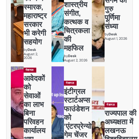
शास्त्रीय
स्मारक,
गुरु
संगीत,
महाराष्ट्र
पूर्णिमा
कत्थक व
सरकार
संध्या
चित्रकला
भी करेगी
by
Desk
की
August 1, 2026
सहयोग
महफिल
by
Desk
August 2,
by
Desk
2026
August 2, 2026
नेशनल
आवेदकों
नेशनल
को
इंटीग्रल
सेवाओं
स्टार्टअप्स
का लाभ
नेशनल
फाउंडेशन
बिना
राज्यपाल की
को
परिवहन
अध्यक्षता में
‘एंटरप्रेन्योर
कार्यालय
लखनऊ
गेम चेंजर
आए,
विश्वविद्यालय