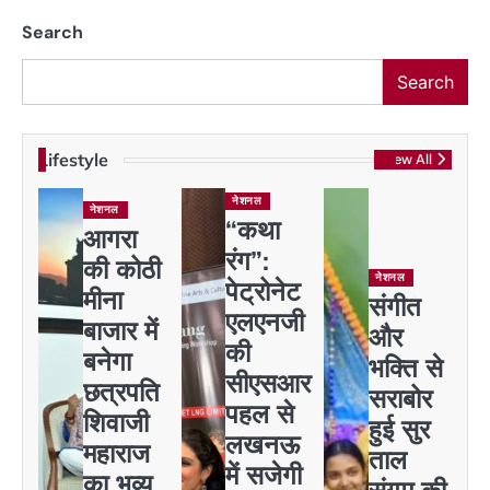
Search
Search
Lifestyle
View All
नेशनल
नेशनल
“कथा
आगरा
रंग”:
की कोठी
नेशनल
पेट्रोनेट
मीना
संगीत
एलएनजी
बाजार में
और
की
बनेगा
भक्ति से
सीएसआर
छत्रपति
सराबोर
पहल से
शिवाजी
हुई सुर
लखनऊ
महाराज
ताल
में सजेगी
का भव्य
संगम की