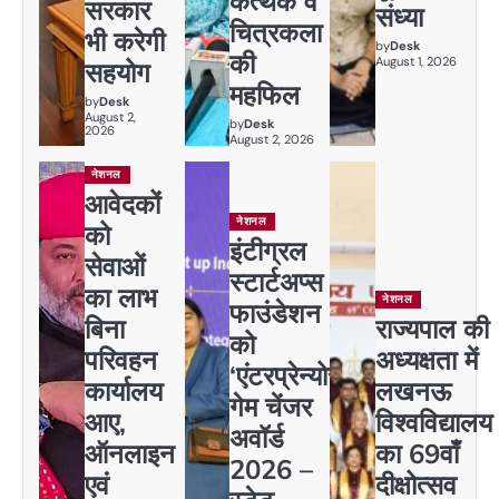
कत्थक व
सरकार
संध्या
चित्रकला
भी करेगी
by
Desk
की
August 1, 2026
सहयोग
महफिल
by
Desk
August 2,
by
Desk
2026
August 2, 2026
नेशनल
आवेदकों
नेशनल
को
इंटीग्रल
सेवाओं
स्टार्टअप्स
का लाभ
नेशनल
फाउंडेशन
बिना
राज्यपाल की
को
परिवहन
अध्यक्षता में
‘एंटरप्रेन्योर
कार्यालय
लखनऊ
गेम चेंजर
आए,
विश्वविद्यालय
अवॉर्ड
ऑनलाइन
का 69वाँ
2026 –
एवं
दीक्षोत्सव