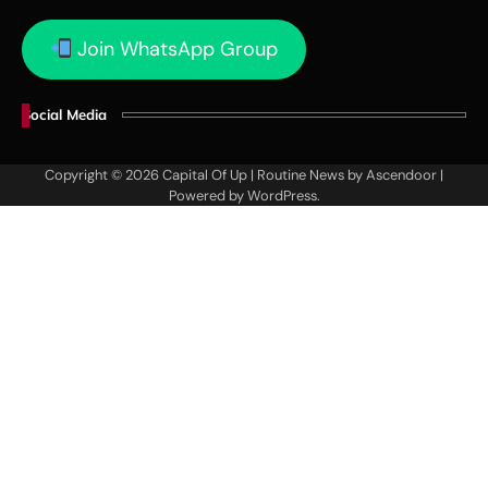
Join WhatsApp Group
Social Media
Copyright © 2026
Capital Of Up
| Routine News by
Ascendoor
|
Powered by
WordPress
.