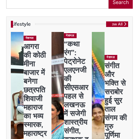
Search
Lifestyle
View All
नेशनल
नेशनल
“कथा
आगरा
रंग”:
की कोठी
नेशनल
पेट्रोनेट
मीना
संगीत
एलएनजी
बाजार में
और
की
बनेगा
भक्ति से
सीएसआर
छत्रपति
सराबोर
पहल से
शिवाजी
हुई सुर
लखनऊ
महाराज
ताल
में सजेगी
का भव्य
संगम की
शास्त्रीय
स्मारक,
गुरु
संगीत,
महाराष्ट्र
पूर्णिमा