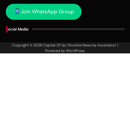
Join WhatsApp Group
Social Media
Copyright © 2026
Capital Of Up
| Routine News by
Ascendoor
|
Powered by
WordPress
.