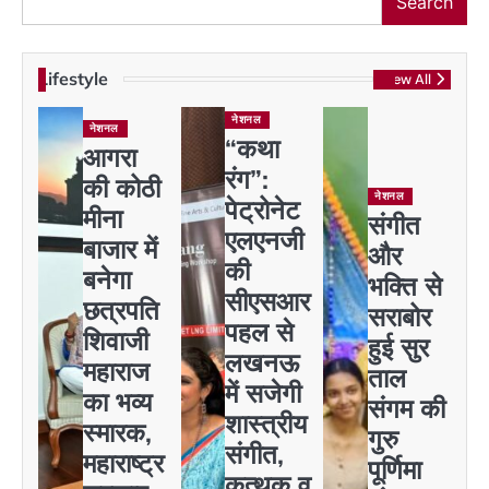
Search
Lifestyle
View All
नेशनल
नेशनल
“कथा
आगरा
रंग”:
की कोठी
नेशनल
पेट्रोनेट
मीना
संगीत
एलएनजी
बाजार में
और
की
बनेगा
भक्ति से
सीएसआर
छत्रपति
सराबोर
पहल से
शिवाजी
हुई सुर
लखनऊ
महाराज
ताल
में सजेगी
का भव्य
संगम की
शास्त्रीय
स्मारक,
गुरु
संगीत,
महाराष्ट्र
पूर्णिमा
कत्थक व