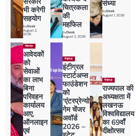
सरकार
संध्या
चित्रकला
भी करेगी
by
Desk
की
August 1, 2026
सहयोग
महफिल
by
Desk
August 2,
by
Desk
2026
August 2, 2026
नेशनल
आवेदकों
नेशनल
को
इंटीग्रल
सेवाओं
स्टार्टअप्स
का लाभ
नेशनल
फाउंडेशन
बिना
राज्यपाल की
को
परिवहन
अध्यक्षता में
‘एंटरप्रेन्योर
कार्यालय
लखनऊ
गेम चेंजर
आए,
विश्वविद्यालय
अवॉर्ड
ऑनलाइन
का 69वाँ
2026 –
एवं
दीक्षोत्सव
स्टेट