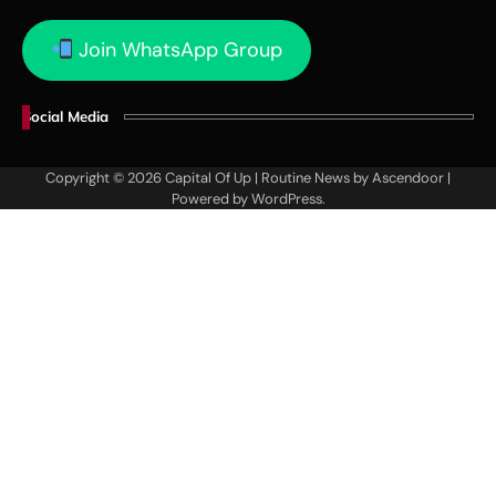
Join WhatsApp Group
Social Media
Copyright © 2026
Capital Of Up
| Routine News by
Ascendoor
|
Powered by
WordPress
.