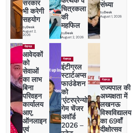
कत्थक व
सरकार
संध्या
चित्रकला
भी करेगी
by
Desk
की
August 1, 2026
सहयोग
महफिल
by
Desk
August 2,
by
Desk
2026
August 2, 2026
नेशनल
आवेदकों
नेशनल
को
इंटीग्रल
सेवाओं
स्टार्टअप्स
का लाभ
नेशनल
फाउंडेशन
बिना
राज्यपाल की
को
परिवहन
अध्यक्षता में
‘एंटरप्रेन्योर
कार्यालय
लखनऊ
गेम चेंजर
आए,
विश्वविद्यालय
अवॉर्ड
ऑनलाइन
का 69वाँ
2026 –
एवं
दीक्षोत्सव