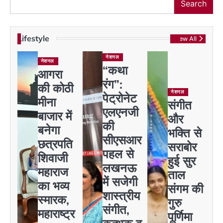
Search
Lifestyle
View All
नेशनल
नेशनल
“कथा
आगरा
रंग”:
की कोठी
नेशनल
पेट्रोनेट
मीना
संगीत
एलएनजी
बाजार में
और
की
बनेगा
भक्ति से
सीएसआर
छत्रपति
सराबोर
पहल से
शिवाजी
हुई सुर
लखनऊ
महाराज
ताल
में सजेगी
का भव्य
संगम की
शास्त्रीय
स्मारक,
गुरु
संगीत,
महाराष्ट्र
पूर्णिमा