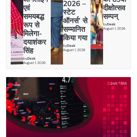
2026 –
एवं
दीक्षोत्सव
स्टेट
समयबद्ध
सम्पन्
ऑनर्स’ से
रूप से
by
Desk
सम्मानित
August 1, 2026
मिलेगा-
किया गया
दयाशंकर
by
Desk
सिंह
August 1, 2026
by
Desk
August 1, 2026