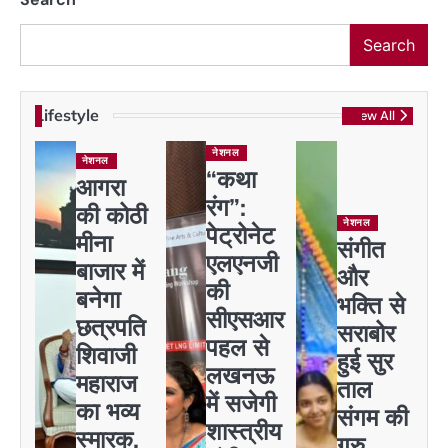
Search
Lifestyle
View All
नेशनल
नेशनल
“कथा
आगरा
रंग”:
की कोठी
नेशनल
पेट्रोनेट
मीना
संगीत
एलएनजी
बाजार में
और
की
बनेगा
भक्ति से
सीएसआर
छत्रपति
सराबोर
पहल से
शिवाजी
हुई सुर
लखनऊ
महाराज
ताल
में सजेगी
का भव्य
संगम की
शास्त्रीय
स्मारक,
गुरु