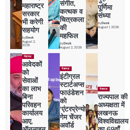
संगीत,
महाराष्ट्र
पूर्णिमा
कत्थक व
सरकार
संध्या
चित्रकला
भी करेगी
by
Desk
की
August 1, 2026
सहयोग
महफिल
by
Desk
August 2,
by
Desk
2026
August 2, 2026
नेशनल
आवेदकों
नेशनल
को
इंटीग्रल
सेवाओं
स्टार्टअप्स
का लाभ
नेशनल
फाउंडेशन
बिना
राज्यपाल की
को
परिवहन
अध्यक्षता में
‘एंटरप्रेन्योर
कार्यालय
लखनऊ
गेम चेंजर
आए,
विश्वविद्यालय
अवॉर्ड
ऑनलाइन
का 69वाँ