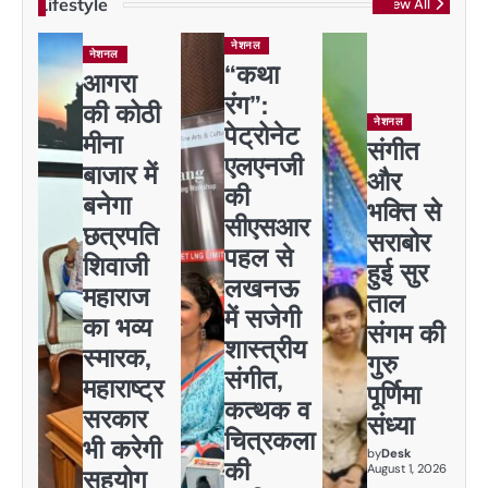
Lifestyle
View All
नेशनल
नेशनल
“कथा
आगरा
रंग”:
की कोठी
नेशनल
पेट्रोनेट
मीना
संगीत
एलएनजी
बाजार में
और
की
बनेगा
भक्ति से
सीएसआर
छत्रपति
सराबोर
पहल से
शिवाजी
हुई सुर
लखनऊ
महाराज
ताल
में सजेगी
का भव्य
संगम की
शास्त्रीय
स्मारक,
गुरु
संगीत,
महाराष्ट्र
पूर्णिमा
कत्थक व
सरकार
संध्या
चित्रकला
भी करेगी
by
Desk
की
August 1, 2026
सहयोग