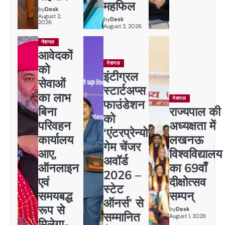
महफिल
by
Desk
August 2,
by
Desk
2026
August 2, 2026
नेशनल
आवेदकों
नेशनल
को
इंटीग्रल
सेवाओं
स्टार्टअप्स
का लाभ
नेशनल
फाउंडेशन
बिना
राज्यपाल की
को
परिवहन
अध्यक्षता में
‘एंटरप्रेन्योर
कार्यालय
लखनऊ
गेम चेंजर
आए,
विश्वविद्यालय
अवॉर्ड
ऑनलाइन
का 69वाँ
2026 –
एवं
दीक्षोत्सव
स्टेट
समयबद्ध
सम्पन्
ऑनर्स’ से
रूप से
by
Desk
सम्मानित
August 1, 2026
मिलेगा-