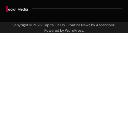
Social Media
Copyright © 2026
Capital Of Up
| Routine News by
Ascendoor
|
Powered by
WordPress
.